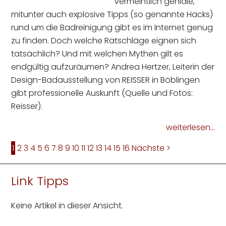
vermeintlich geniale,
mitunter auch explosive Tipps (so genannte Hacks)
rund um die Badreinigung gibt es im Internet genug
zu finden. Doch welche Ratschläge eignen sich
tatsächlich? Und mit welchen Mythen gilt es
endgültig aufzuräumen? Andrea Hertzer, Leiterin der
Design-Badausstellung von REISSER in Böblingen
gibt professionelle Auskunft (Quelle und Fotos:
Reisser).
weiterlesen...
1
2
3
4
5
6
7
8
9
10
11
12
13
14
15
16
Nächste >
Link Tipps
Keine Artikel in dieser Ansicht.