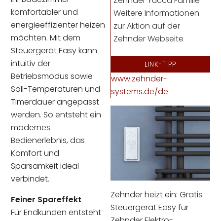
Zehnder Yucca Familie
komfortabler und
Weitere Informationen
energieeffizienter heizen
zur Aktion auf der
möchten. Mit dem
Zehnder Webseite
Steuergerät Easy kann
intuitiv der
LINK-TIPP
Betriebsmodus sowie
www.zehnder-
Soll-Temperaturen und
systems.de/de
Timerdauer angepasst
werden. So entsteht ein
modernes
Bedienerlebnis, das
Komfort und
Sparsamkeit ideal
verbindet.
Zehnder heizt ein: Gratis
Feiner Spareffekt
Steuergerät Easy für
Für Endkunden entsteht
Zehnder Elektro-