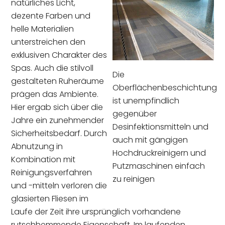
natürliches Licht,
dezente Farben und
helle Materialien
unterstreichen den
exklusiven Charakter des
Spas. Auch die stilvoll
Die
gestalteten Ruheräume
Oberflächenbeschichtung
prägen das Ambiente.
ist unempfindlich
Hier ergab sich über die
gegenüber
Jahre ein zunehmender
Desinfektionsmitteln und
Sicherheitsbedarf. Durch
auch mit gängigen
Abnutzung in
Hochdruckreinigern und
Kombination mit
Putzmaschinen einfach
Reinigungsverfahren
zu reinigen
und -mitteln verloren die
glasierten Fliesen im
Laufe der Zeit ihre ursprünglich vorhandene
rutschhemmende Eigenschaft. Im laufenden