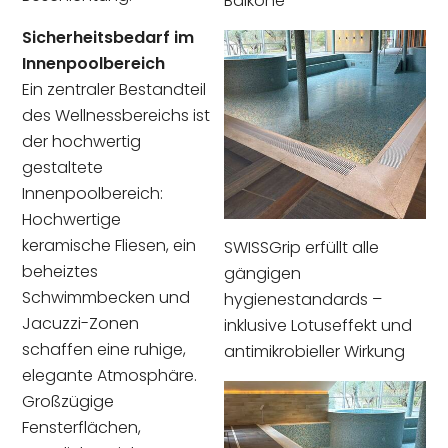
Balkone
Sicherheitsbedarf im
Innenpoolbereich
Ein zentraler Bestandteil
des Wellnessbereichs ist
der hochwertig
gestaltete
Innenpoolbereich:
Hochwertige
keramische Fliesen, ein
SWISSGrip erfüllt alle
beheiztes
gängigen
Schwimmbecken und
hygienestandards –
Jacuzzi-Zonen
inklusive Lotuseffekt und
schaffen eine ruhige,
antimikrobieller Wirkung
elegante Atmosphäre.
Großzügige
Fensterflächen,