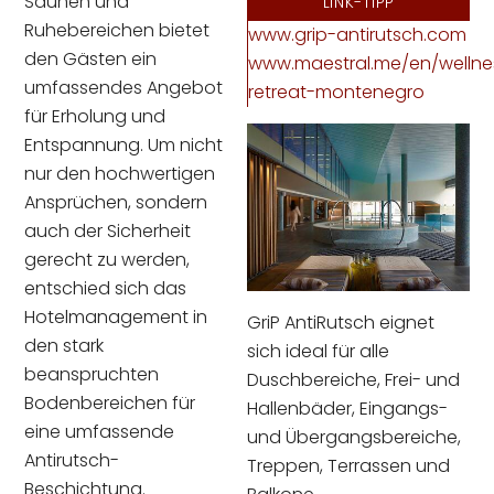
Saunen und
LINK-TIPP
Ruhebereichen bietet
www.grip-antirutsch.com
den Gästen ein
www.maestral.me/en/wellne
umfassendes Angebot
retreat-montenegro
für Erholung und
Entspannung. Um nicht
nur den hochwertigen
Ansprüchen, sondern
auch der Sicherheit
gerecht zu werden,
entschied sich das
Hotelmanagement in
GriP AntiRutsch eignet
den stark
sich ideal für alle
beanspruchten
Duschbereiche, Frei- und
Bodenbereichen für
Hallenbäder, Eingangs-
eine umfassende
und Übergangsbereiche,
Antirutsch-
Treppen, Terrassen und
Beschichtung.