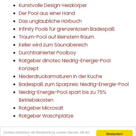
Kunstvolle Design-Heizkörper
Der Pool aus einer Hand
Das unglaubliche Hörbuch
Infinity Pools für grenzenlosen Badespaß
Traum-Pool auf kleinstem Raum
Keller wird zum Saunabereich
Durchtrainierter Poolboy
Ratgeber dinotec Niedrig-Energie-Pool
Konzept
Niederdruckarmaturen in der Küche
Badespaß zum Sparpreis: Niedrig-Energie-Pool
Niedrig-Energie-Pool spart bis zu 75%
Betriebskosten
Ratgeber Microsalt
Ratgeber Waschplätze
Cookies erleichtern die Bereitstellung unserer Dienste. Mit der
Verstanden!
Nutzungsbedingungen / Impressum / © 2006 - 2026 aqua-emotion.de Alle