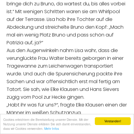
bringe dich zu Bruno, da wartest du, bis alles vorbei
ist.“ Mit wenigen Schritten waren sie am Whirlpool
auf der Terrasse. Lisa hob ihre Tochter auf die
Abdeckung und streichelte Bruno den Kopf: „Mach
mal ein wenig Platz Bruno und pass schön auf
Patrizia auf, ja?“
Aus den Augenwinkeln nahm Lisa wahr, dass die
verunglückte Frau Walter bereits geborgen in einer
Tragewanne zum Leichenwagen transportiert
wurde. Und auch die Spurensicherung packte ihre
Sachen und war offensichtlich erst mal fertig am
Tatort. Sie sah, wie Elke Klausen und Hans Sievers
zügig vom Pool zur Hecke gingen.
„Habt ihr was für uns?“, fragte Elke Klausen einen der
Männer im weißen Schutzanzug.
„Tja, sieht alles nach einem Unfall aus, keinerlei
Cookies erleichtern die Bereitstellung unserer Dienste. Mit der
Verstanden!
Nutzung unserer Dienste erklären Sie sich damit einverstanden,
Auffälligkeiten“, antwortete dieser. Dann hielt er den
dass wir Cookies verwenden.
Mehr Infos