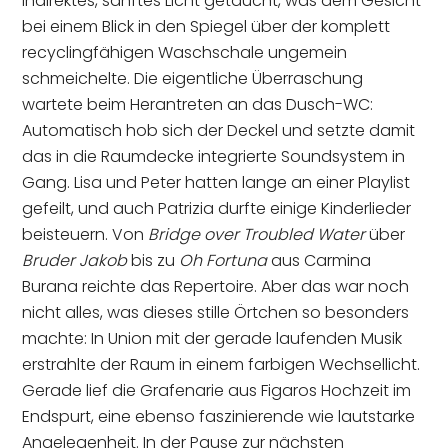
indirektes, sanftes Licht getaucht, was dem Gesicht
bei einem Blick in den Spiegel über der komplett
recyclingfähigen Waschschale ungemein
schmeichelte. Die eigentliche Überraschung
wartete beim Herantreten an das Dusch-WC:
Automatisch hob sich der Deckel und setzte damit
das in die Raumdecke integrierte Soundsystem in
Gang. Lisa und Peter hatten lange an einer Playlist
gefeilt, und auch Patrizia durfte einige Kinderlieder
beisteuern. Von
Bridge over Troubled Water
über
Bruder Jakob
bis zu
Oh Fortuna
aus Carmina
Burana reichte das Repertoire. Aber das war noch
nicht alles, was dieses stille Örtchen so besonders
machte: In Union mit der gerade laufenden Musik
erstrahlte der Raum in einem farbigen Wechsellicht.
Gerade lief die Grafenarie aus Figaros Hochzeit im
Endspurt, eine ebenso faszinierende wie lautstarke
Angelegenheit. In der Pause zur nächsten