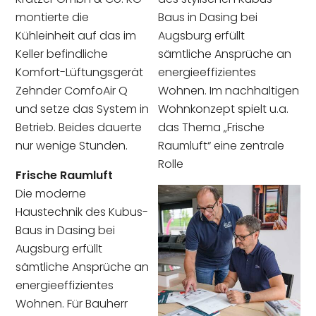
Baus in Dasing bei
montierte die
Augsburg erfüllt
Kühleinheit auf das im
sämtliche Ansprüche an
Keller befindliche
energieeffizientes
Komfort-Lüftungsgerät
Wohnen. Im nachhaltigen
Zehnder ComfoAir Q
Wohnkonzept spielt u.a.
und setze das System in
das Thema „Frische
Betrieb. Beides dauerte
Raumluft“ eine zentrale
nur wenige Stunden.
Rolle
Frische Raumluft
Die moderne
Haustechnik des Kubus-
Baus in Dasing bei
Augsburg erfüllt
sämtliche Ansprüche an
energieeffizientes
Wohnen. Für Bauherr