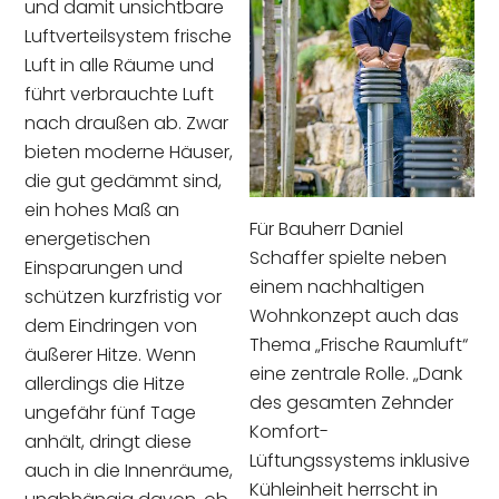
und damit unsichtbare
Luftverteilsystem frische
Luft in alle Räume und
führt verbrauchte Luft
nach draußen ab. Zwar
bieten moderne Häuser,
die gut gedämmt sind,
ein hohes Maß an
Für Bauherr Daniel
energetischen
Schaffer spielte neben
Einsparungen und
einem nachhaltigen
schützen kurzfristig vor
Wohnkonzept auch das
dem Eindringen von
Thema „Frische Raumluft“
äußerer Hitze. Wenn
eine zentrale Rolle. „Dank
allerdings die Hitze
des gesamten Zehnder
ungefähr fünf Tage
Komfort-
anhält, dringt diese
Lüftungssystems inklusive
auch in die Innenräume,
Kühleinheit herrscht in