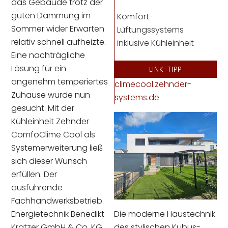
das Gebäude trotz der
guten Dämmung im
Komfort-
Sommer wider Erwarten
Lüftungssystems
relativ schnell aufheizte.
inklusive Kühleinheit
Eine nachträgliche
Lösung für ein
LINK-TIPP
angenehm temperiertes
climecool.zehnder-
Zuhause wurde nun
systems.de
gesucht. Mit der
Kühleinheit Zehnder
ComfoClime Cool als
Systemerweiterung ließ
sich dieser Wunsch
erfüllen. Der
ausführende
Fachhandwerksbetrieb
Die moderne Haustechnik
Energietechnik Benedikt
des stylischen Kubus-
Kratzer GmbH & Co. KG