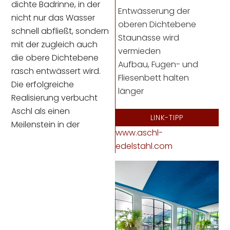
dichte Badrinne, in der
Entwässerung der
nicht nur das Wasser
oberen Dichtebene
schnell abfließt, sondern
Staunässe wird
mit der zugleich auch
vermieden
die obere Dichtebene
Aufbau, Fugen- und
rasch entwässert wird.
Fliesenbett halten
Die erfolgreiche
länger
Realisierung verbucht
Aschl als einen
LINK-TIPP
Meilenstein in der
www.aschl-
edelstahl.com