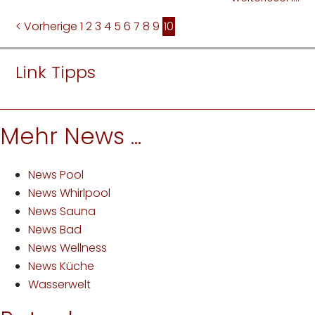
< Vorherige
1
2
3
4
5
6
7
8
9
10
Link Tipps
Mehr News ...
News Pool
News Whirlpool
News Sauna
News Bad
News Wellness
News Küche
Wasserwelt