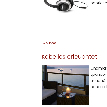
nahtlose
Wellness
Kabellos erleuchtet
Charman
spenden 
unabhäni
hoher Le