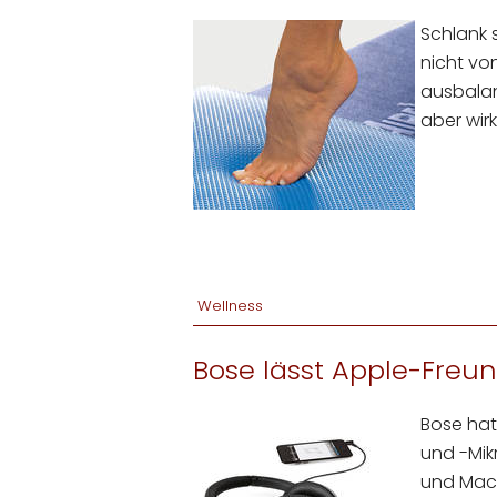
Schlank 
nicht von
ausbalan
aber wir
Wellness
Bose lässt Apple-Freu
Bose hat
und -Mik
und MacB