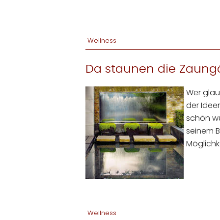
Wellness
Da staunen die Zaungä
Wer glau
der Ideen
schön wu
seinem B
Möglichk
Wellness