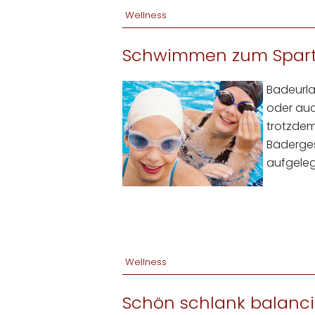
Wellness
Schwimmen zum Spart
Badeurlau
oder auc
trotzdem
Bäderges
aufgeleg
Wellness
Schön schlank balanc