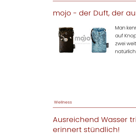
mojo - der Duft, der 
Man kenn
auf Knop
zwei wei
natürlic
Wellness
Ausreichend Wasser tri
erinnert stündlich!