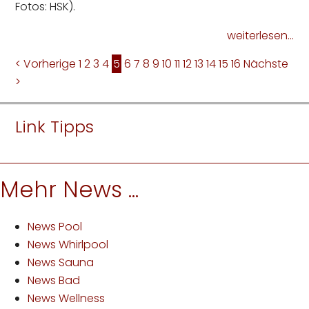
Fotos: HSK).
weiterlesen...
< Vorherige
1
2
3
4
5
6
7
8
9
10
11
12
13
14
15
16
Nächste
>
Link Tipps
Mehr News ...
News Pool
News Whirlpool
News Sauna
News Bad
News Wellness