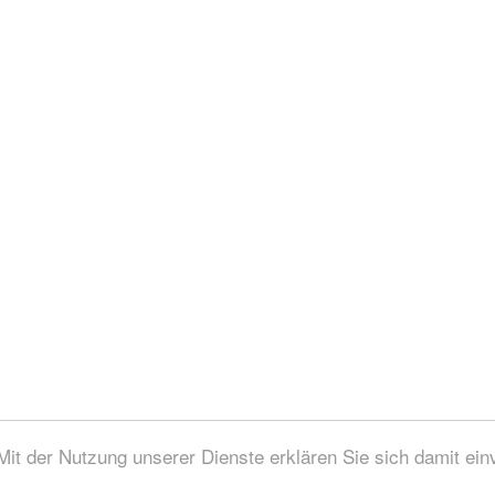
 Mit der Nutzung unserer Dienste erklären Sie sich damit ei
zungsbedingungen / Impressum / © 2006 - 2026 aqua-emotion.de Alle Rechte vorbeha