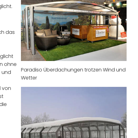
icht.
ich das
licht
en ohne
Paradiso Überdachungen trotzen Wind und
n und
Wetter
l von
st
die