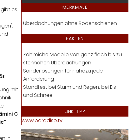
MERKMALE
gibt es
Überdachungen ohne Bodenschienen
gen",
und
FAKTEN
Zahlreiche Modelle von ganz flach bis zu
stehhohen Überdachungen
Sonderlösungen für nahezu jede
ät
Anforderung
Standfest bei Sturm und Regen, bei Eis
hung mit
und Schnee
chnik
te
LINK-TIPP
imini C
www.paradiso.tv
ic"
m
en in