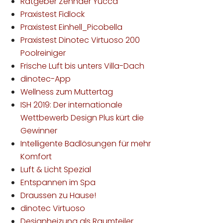
Ratgeber Zehnder Yucca
Praxistest Fidlock
Praxistest Einhell_Picobella
Praxistest Dinotec Virtuoso 200
Poolreiniger
Frische Luft bis unters Villa-Dach
dinotec-App
Wellness zum Muttertag
ISH 2019: Der internationale
Wettbewerb Design Plus kürt die
Gewinner
Intelligente Badlösungen für mehr
Komfort
Luft & Licht Spezial
Entspannen im Spa
Draussen zu Hause!
dinotec Virtuoso
Designheizung als Raumteiler