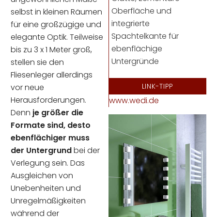
Oberfläche und
selbst in kleinen Räumen
integrierte
für eine großzügige und
Spachtelkante für
elegante Optik. Teilweise
ebenflächige
bis zu 3 x 1 Meter groß,
Untergründe
stellen sie den
Fliesenleger allerdings
LINK-TIPP
vor neue
Herausforderungen.
www.wedi.de
Denn
je größer die
Formate sind, desto
ebenflächiger muss
der Untergrund
bei der
Verlegung sein. Das
Ausgleichen von
Unebenheiten und
Unregelmäßigkeiten
während der