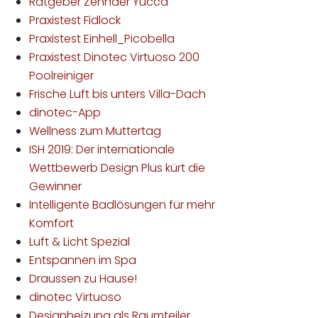
Ratgeber Zehnder Yucca
Praxistest Fidlock
Praxistest Einhell_Picobella
Praxistest Dinotec Virtuoso 200
Poolreiniger
Frische Luft bis unters Villa-Dach
dinotec-App
Wellness zum Muttertag
ISH 2019: Der internationale
Wettbewerb Design Plus kürt die
Gewinner
Intelligente Badlösungen für mehr
Komfort
Luft & Licht Spezial
Entspannen im Spa
Draussen zu Hause!
dinotec Virtuoso
Designheizung als Raumteiler