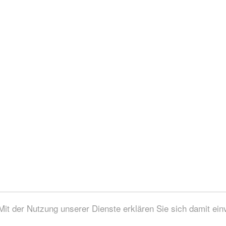
 Mit der Nutzung unserer Dienste erklären Sie sich damit ei
zungsbedingungen / Impressum / © 2006 - 2026 aqua-emotion.de Alle Rechte vorbeha