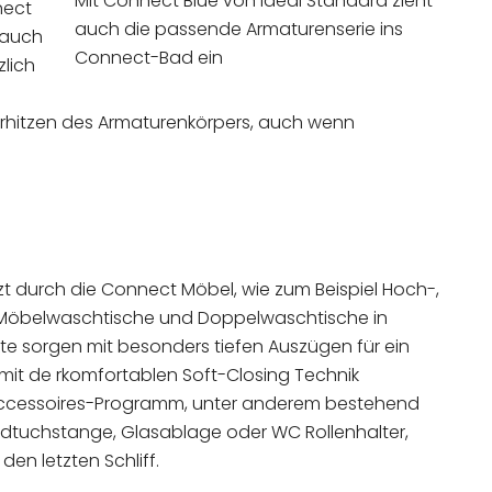
Mit Connect Blue von Ideal Standard zieht
nect
auch die passende Armaturenserie ins
rauch
Connect-Bad ein
zlich
 Erhitzen des Armaturenkörpers, auch wenn
t durch die Connect Möbel, wie zum Beispiel Hoch-,
 Möbelwaschtische und Doppelwaschtische in
te sorgen mit besonders tiefen Auszügen für ein
it de rkomfortablen Soft-Closing Technik
Accessoires-Programm, unter anderem bestehend
dtuchstange, Glasablage oder WC Rollenhalter,
n letzten Schliff.