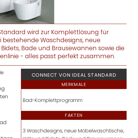
Standard wird zur Komplettlösung für
rei bestehende Waschdesigns, neue
Bidets, Bade und Brausewannen sowie die
linie - alles passt perfekt zusammen.
le
CONNECT VON IDEAL STANDARD
MERKMALE
ng
ten
Bad-Komplettprogramm
FAKTEN
Bad
3 Waschdesigns, neue Möbelwaschtische,