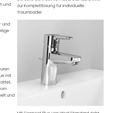
ch und
zur Komplettlösung für individuelle
Traumbäder
- und
itige
turen
ue mit
attet,
 vom
elt und