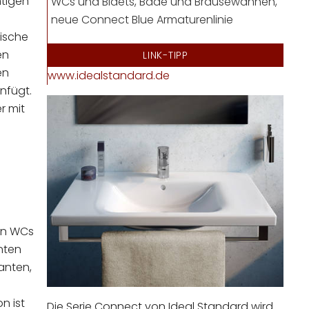
ntigen
WCs und Bidets, Bade und Brausewannen,
neue Connect Blue Armaturenlinie
sische
en
LINK-TIPP
en
www.idealstandard.de
nfügt.
r mit
en WCs
nten
ianten,
n ist
Die Serie Connect von Ideal Standard wird