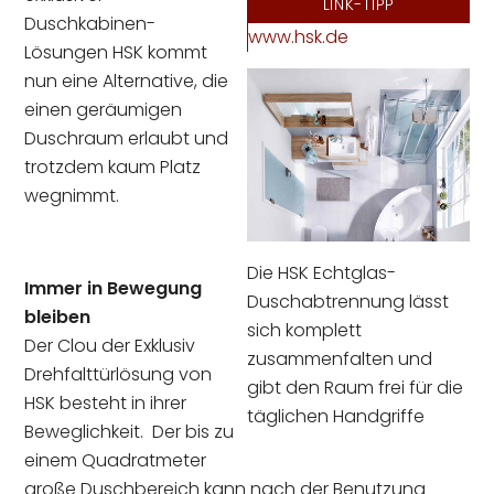
LINK-TIPP
Duschkabinen-
www.hsk.de
Lösungen HSK kommt
nun eine Alternative, die
einen geräumigen
Duschraum erlaubt und
trotzdem kaum Platz
wegnimmt.
Die HSK Echtglas-
Immer in Bewegung
Duschabtrennung lässt
bleiben
sich komplett
Der Clou der Exklusiv
zusammenfalten und
Drehfalttürlösung von
gibt den Raum frei für die
HSK besteht in ihrer
täglichen Handgriffe
Beweglichkeit. Der bis zu
einem Quadratmeter
große Duschbereich kann nach der Benutzung