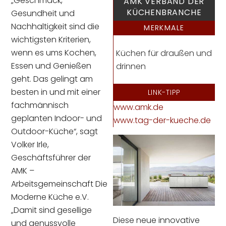
„Geschmack,
AMK VERBAND DER
KÜCHENBRANCHE
Gesundheit und
Nachhaltigkeit sind die
MERKMALE
wichtigsten Kriterien,
wenn es ums Kochen,
Küchen für draußen und
Essen und Genießen
drinnen
geht. Das gelingt am
besten in und mit einer
LINK-TIPP
fachmännisch
www.amk.de
geplanten Indoor- und
www.tag-der-kueche.de
Outdoor-Küche“, sagt
Volker Irle,
Geschäftsführer der
AMK –
Arbeitsgemeinschaft Die
Moderne Küche e.V.
„Damit sind gesellige
Diese neue innovative
und genussvolle