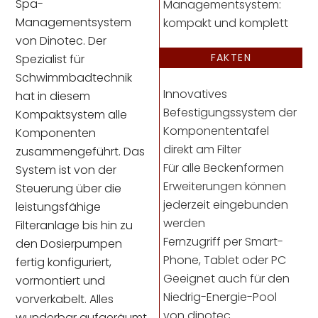
Spa-
Managementsystem:
Managementsystem
kompakt und komplett
von Dinotec. Der
FAKTEN
Spezialist für
Schwimmbadtechnik
Innovatives
hat in diesem
Befestigungssystem der
Kompaktsystem alle
Komponententafel
Komponenten
direkt am Filter
zusammengeführt. Das
Für alle Beckenformen
System ist von der
Erweiterungen können
Steuerung über die
jederzeit eingebunden
leistungsfähige
werden
Filteranlage bis hin zu
Fernzugriff per Smart-
den Dosierpumpen
Phone, Tablet oder PC
fertig konfiguriert,
Geeignet auch für den
vormontiert und
Niedrig-Energie-Pool
vorverkabelt. Alles
von dinotec
wunderbar aufgeräumt