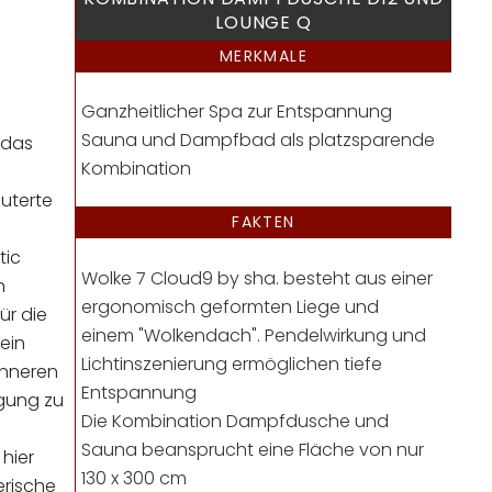
LOUNGE Q
MERKMALE
Ganzheitlicher Spa zur Entspannung
Sauna und Dampfbad als platzsparende
 das
Kombination
äuterte
FAKTEN
tic
Wolke 7 Cloud9 by sha. besteht aus einer
n
ergonomisch geformten Liege und
ür die
einem "Wolkendach". Pendelwirkung und
ein
Lichtinszenierung ermöglichen tiefe
 inneren
Entspannung
gung zu
Die Kombination Dampfdusche und
Sauna beansprucht eine Fläche von nur
hier
130 x 300 cm
erische