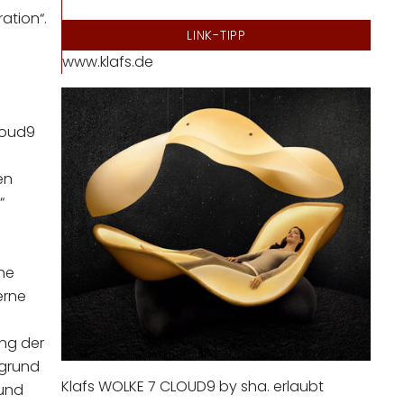
ation“.
LINK-TIPP
www.klafs.de
loud9
en
“
che
erne
ng der
ergrund
Klafs WOLKE 7 CLOUD9 by sha. erlaubt
 und