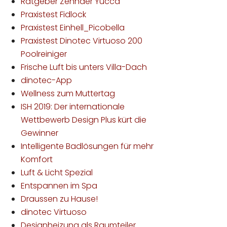
Ratgeber Zehnder Yucca
Praxistest Fidlock
Praxistest Einhell_Picobella
Praxistest Dinotec Virtuoso 200
Poolreiniger
Frische Luft bis unters Villa-Dach
dinotec-App
Wellness zum Muttertag
ISH 2019: Der internationale
Wettbewerb Design Plus kürt die
Gewinner
Intelligente Badlösungen für mehr
Komfort
Luft & Licht Spezial
Entspannen im Spa
Draussen zu Hause!
dinotec Virtuoso
Designheizung als Raumteiler