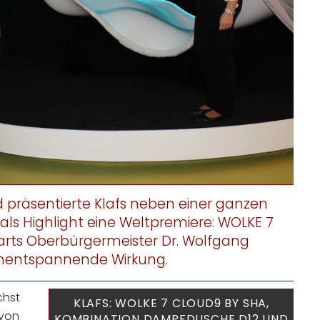
d präsentierte Klafs neben einer ganzen
als Highlight eine Weltpremiere: WOLKE 7
arts Oberbürgermeister Dr. Wolfgang
fenentspannende Wirkung.
chst
KLAFS: WOLKE 7 CLOUD9 BY SHA,
 von
KOMBINATION DAMPFDUSCHE D12 UND