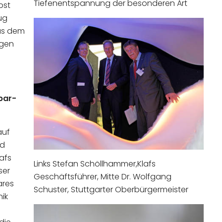
Tiefenentspannung der besonderen Art
bst
lug
aus dem
ngen
par-
auf
ad
afs
Links Stefan Schöllhammer,Klafs
ser
Geschäftsführer, Mitte Dr. Wolfgang
ares
Schuster, Stuttgarter Oberbürgermeister
ik