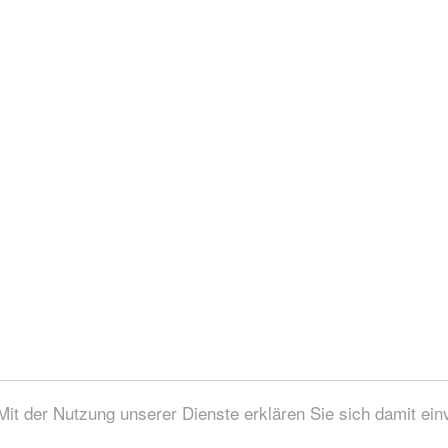
 Mit der Nutzung unserer Dienste erklären Sie sich damit ei
zungsbedingungen / Impressum / © 2006 - 2026 aqua-emotion.de Alle Rechte vorbeha