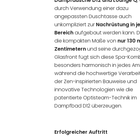
Dampfdusche D12 und Lounge Q
,
durch Verwendung einer dazu
angepassten Duschtasse auch
unkompliziert zur
Nachrüstung in j
Bereich
aufgebaut werden kann. D
die kompakten Maße von
nur 130 
Zentimetern
und seine durchgez
Glasfront fügt sich diese Spa-Kom
besonders harmonisch in jedes Am
während die hochwertige Verarbei
der Zen-inspirierten Bauweise und
innovative Technologien wie die
patentierte Optisteam-Technik im
Dampfbad D12 überzeugen.
Erfolgreicher Auftritt