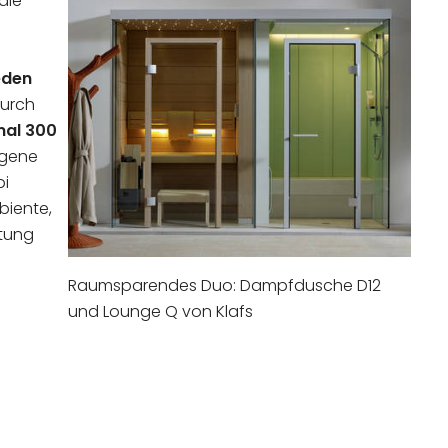
 die
eden
urch
mal 300
ogene
bi
biente,
tung
Raumsparendes Duo: Dampfdusche D12
und Lounge Q von Klafs