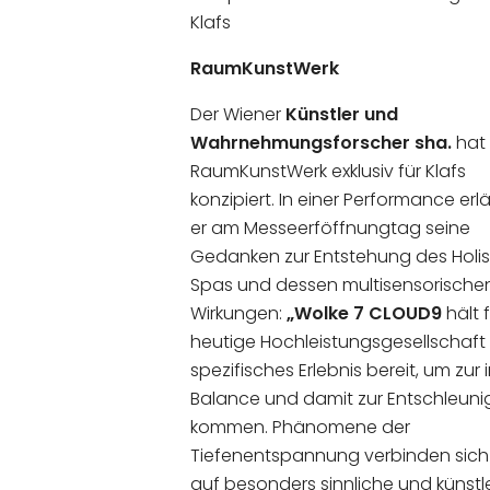
Klafs
RaumKunstWerk
Der Wiener
Künstler und
Wahrnehmungsforscher sha.
hat
RaumKunstWerk exklusiv für Klafs
konzipiert. In einer Performance erl
er am Messeerföffnungtag seine
Gedanken zur Entstehung des Holis
Spas und dessen multisensorische
Wirkungen:
„Wolke 7 CLOUD9
hält f
heutige Hochleistungsgesellschaft 
spezifisches Erlebnis bereit, um zur
Balance und damit zur Entschleuni
kommen. Phänomene der
Tiefenentspannung verbinden sich 
auf besonders sinnliche und künstl